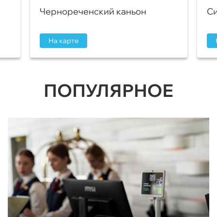
Чернореченский каньон
Си
На карте
ПОПУЛЯРНОЕ