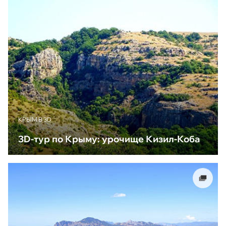
КРЫМ В 3D
3D-тур по Крыму: урочище Кизил-Коба