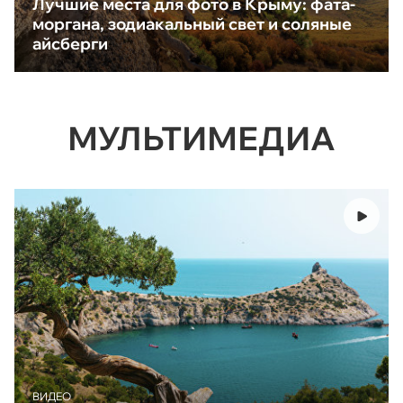
Лучшие места для фото в Крыму: фата-
моргана, зодиакальный свет и соляные
айсберги
МУЛЬТИМЕДИА
ВИДЕО