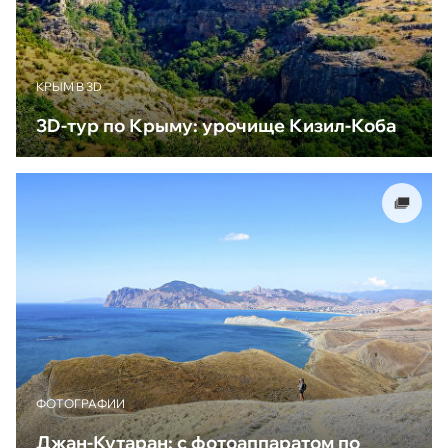
КРЫМ В 3D
3D-тур по Крыму: урочище Кизил-Коба
ФОТОГРАФИИ
Джан-Кутаран: с фотоаппаратом по