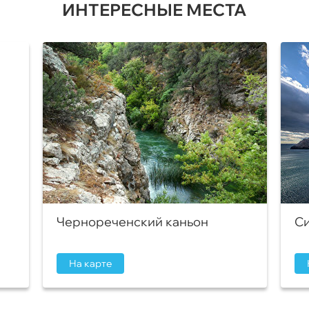
ИНТЕРЕСНЫЕ МЕСТА
Чернореченский каньон
Си
На карте