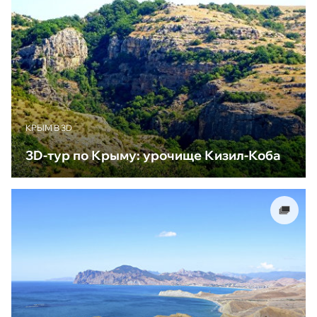
КРЫМ В 3D
3D-тур по Крыму: урочище Кизил-Коба