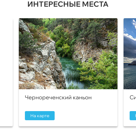
ИНТЕРЕСНЫЕ МЕСТА
Чернореченский каньон
Си
На карте