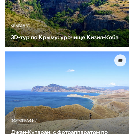
КРЫМ В 3D
3D-тур по Крыму: урочище Кизил-Коба
ФОТОГРАФИИ
Джан-Кутаран: с фотоаппаратом по