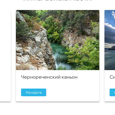
Чернореченский каньон
Си
На карте