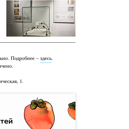
льно. Подробнее –
здесь
.
ичено.
ическая, 1.
стей