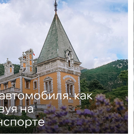
автомобиля: как
вуя на
нспорте