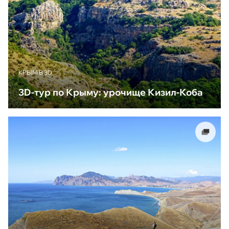
КРЫМ В 3D
3D-тур по Крыму: урочище Кизил-Коба