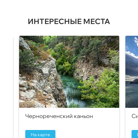
ИНТЕРЕСНЫЕ МЕСТА
Чернореченский каньон
Си
На карте