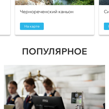
Чернореченский каньон
Си
На карте
ПОПУЛЯРНОЕ