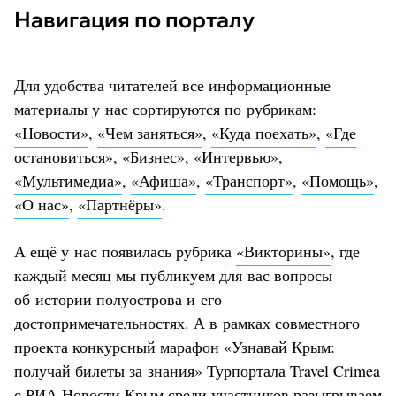
Навигация по порталу
Для удобства читателей все информационные
материалы у нас сортируются по рубрикам:
«Новости»
,
«Чем заняться»
,
«Куда поехать»
,
«Где
остановиться»
,
«Бизнес»
,
«Интервью»
,
«Мультимедиа»
,
«Афиша»
,
«Транспорт»
,
«Помощь»
,
«О нас»
,
«Партнёры»
.
А ещё у нас появилась рубрика
«Викторины»
, где
каждый месяц мы публикуем для вас вопросы
об истории полуострова и его
достопримечательностях. А в рамках совместного
проекта конкурсный марафон «Узнавай Крым:
получай билеты за знания» Турпортала Travel Crimea
с
РИА Новости Крым
среди участников разыгрываем