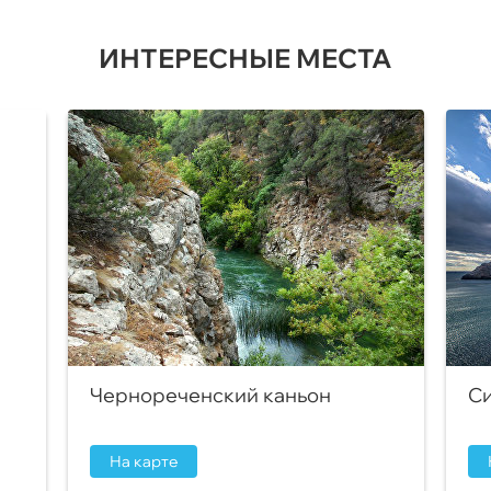
ИНТЕРЕСНЫЕ МЕСТА
Чернореченский каньон
Си
На карте