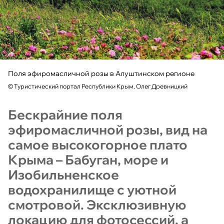
Поля эфиромасличной розы в Алуштинском регионе
©
Туристический портал Республики Крым, Олег Древницкий
Бескрайние поля
эфиромасличной розы, вид на
самое высокогорное плато
Крыма – Бабуган, море и
Изобильненское
водохранилище с уютной
смотровой. Эксклюзивную
локацию для фотосессий, а