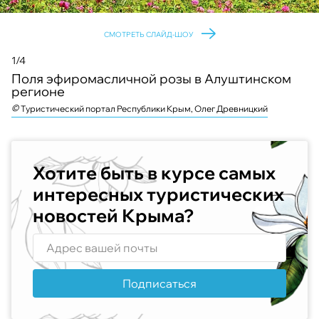
СМОТРЕТЬ СЛАЙД-ШОУ
1/4
Поля эфиромасличной розы в Алуштинском
регионе
©
©
©
©
Туристический портал Республики Крым, Олег Древницкий
Хотите быть в курсе самых
интересных туристических
новостей Крыма?
Подписаться