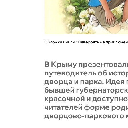
Обложка книги «Невероятные приключен
В Крыму презентовал
путеводитель об ист
дворца и парка. Идея
бывшей губернаторск
красочной и доступн
читателей форме род
дворцово-паркового 