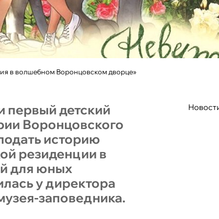
ия в волшебном Воронцовском дворце»
и первый детский
Новост
ории Воронцовского
 подать историю
ой резиденции в
ой для юных
илась у директора
музея-заповедника.