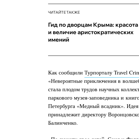
ЧИТАЙТЕ ТАКЖЕ
Гид по дворцам Крыма: красота
и величие аристократических
имений
Как сообщили
Турпорталу Travel Cri
«Невероятные приключения в волш
стала плодом трудов научных коллек
паркового музея-заповедника и книг
Петербурга «Медный всадник». Идея
принадлежит директору Воронцовско
Балинченко.