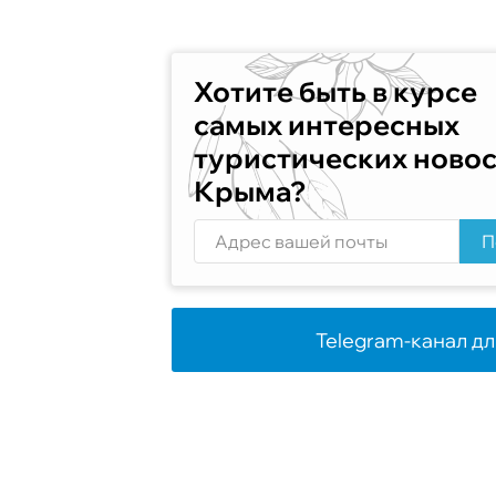
Хотите быть в курсе
самых интересных
туристических ново
Крыма?
П
Telegram-канал дл