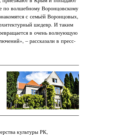
я, приезжают в Крым и попадают
ие по волшебному Воронцовскому
 знакомятся с семьёй Воронцовых,
архитектурный шедевр. И таким
превращается в очень волнующую
ючений», – рассказали в пресс-
ерства культуры РК,