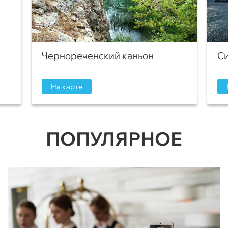
Чернореченский каньон
Си
На карте
ПОПУЛЯРНОЕ