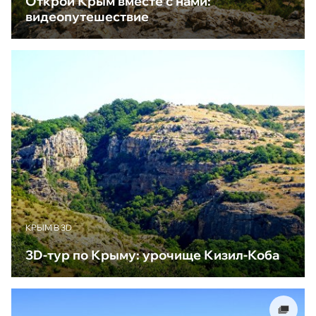
Открой Крым вместе с нами:
видеопутешествие
КРЫМ В 3D
3D-тур по Крыму: урочище Кизил-Коба