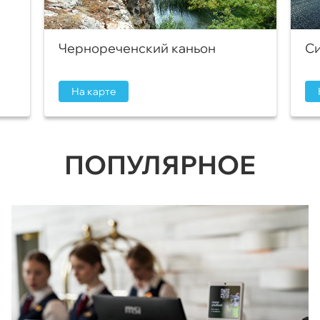
Чернореченский каньон
Си
На карте
ПОПУЛЯРНОЕ