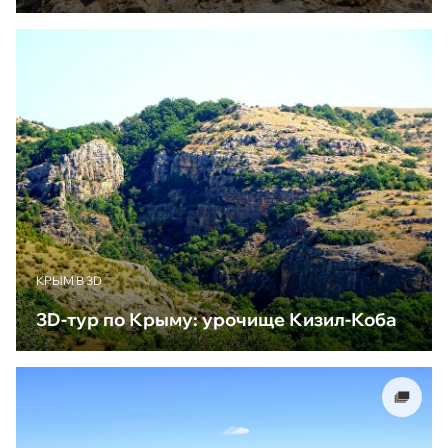
КРЫМ В 3D
3D-тур по Крыму: урочище Кизил-Коба