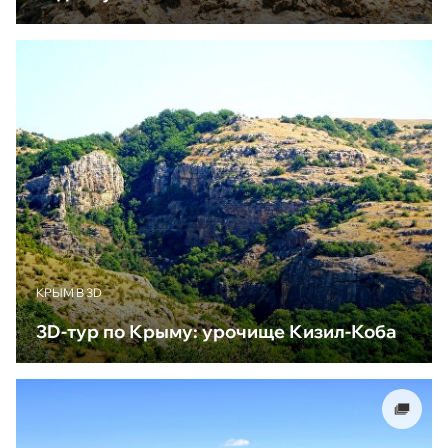
КРЫМ В 3D
3D-тур по Крыму: урочище Кизил-Коба