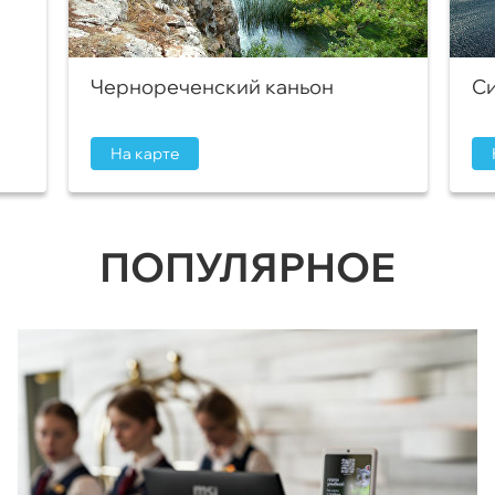
Чернореченский каньон
Си
На карте
ПОПУЛЯРНОЕ