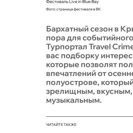
Фестиваль Live in Blue Bay
Фото: страница фестиваля в ВК
Бархатный сезон в Кр
пора для событийного
Турпортал Travel Crim
вас подборку интере
которые позволят по
впечатлений от осенн
полуострове, который
зрелищным, вкусным,
музыкальным.
ЧИТАЙТЕ ТАКЖЕ