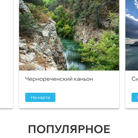
Чернореченский каньон
Си
На карте
ПОПУЛЯРНОЕ