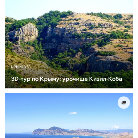
КРЫМ В 3D
3D-тур по Крыму: урочище Кизил-Коба