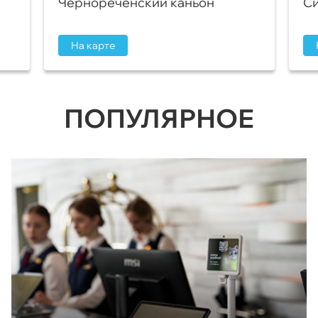
Чернореченский каньон
Си
На карте
ПОПУЛЯРНОЕ