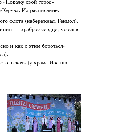
о «Покажу свой город»
«Керчь». Их расписание:
ого флота (набережная, Генмол).
бинин — храброе сердце, морская
сно и как с этим бороться»
ла).
остольская» (у храма Иоанна