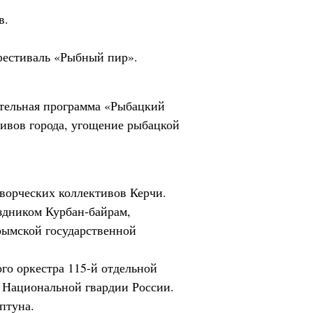
в.
фестиваль «Рыбный пир».
ательная программа «Рыбацкий
тивов города, угощение рыбацкой
творческих коллективов Керчи.
здником Курбан-байрам,
рымской государственной
го оркестра 115-й отдельной
к Национальной гвардии России.
птуна.