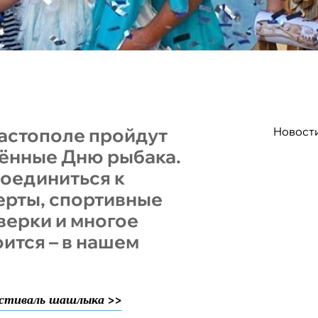
вастополе пройдут
Новост
ённые Дню рыбака.
соединиться к
ерты, спортивные
верки и многое
оится – в нашем
стиваль шашлыка >>