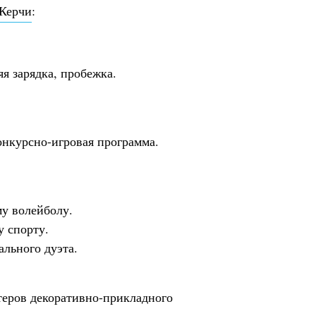
Керчи
:
яя зарядка, пробежка.
онкурсно-игровая программа.
у волейболу.
у спорту.
льного дуэта.
теров декоративно-прикладного