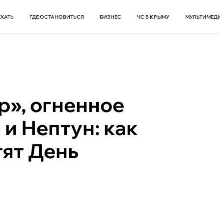
ЕХАТЬ
ГДЕ ОСТАНОВИТЬСЯ
БИЗНЕС
ЧС В КРЫМУ
МУЛЬТИМЕД
р», огненное
 и Нептун: как
тят День