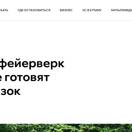
ЕХАТЬ
ГДЕ ОСТАНОВИТЬСЯ
БИЗНЕС
ЧС В КРЫМУ
МУЛЬТИМЕД
 фейерверк
е готовят
азок