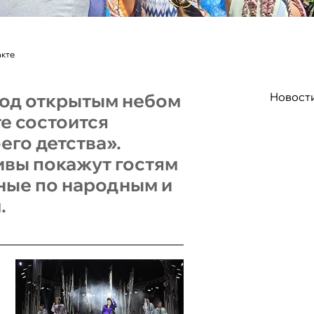
акте
 под открытым небом
Новост
те состоится
его детства».
ивы покажут гостям
ные по народным и
.