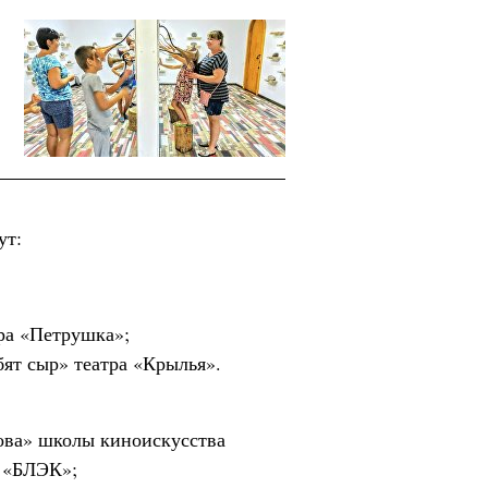
ут:
ра «Петрушка»;
ят сыр» театра «Крылья».
нова» школы киноискусства
а «БЛЭК»;