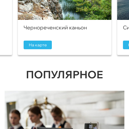
Чернореченский каньон
Си
На карте
ПОПУЛЯРНОЕ