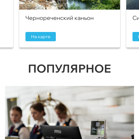
Чернореченский каньон
Си
На карте
ПОПУЛЯРНОЕ