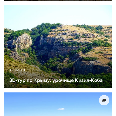
КРЫМ В 3D
3D-тур по Крыму: урочище Кизил-Коба