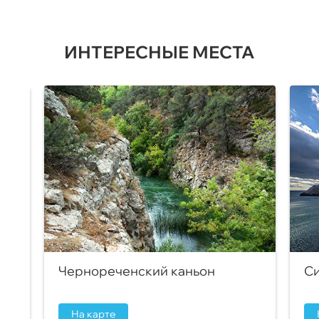
ИНТЕРЕСНЫЕ МЕСТА
Чернореченский каньон
Си
На карте