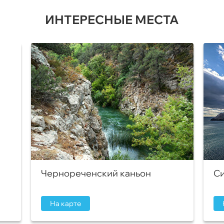
ИНТЕРЕСНЫЕ МЕСТА
Чернореченский каньон
Си
На карте