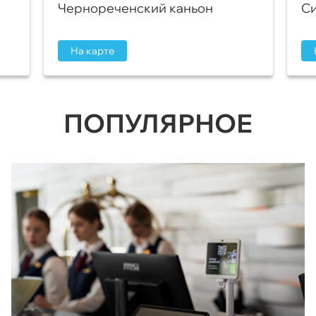
Чернореченский каньон
Си
На карте
ПОПУЛЯРНОЕ