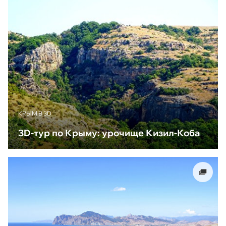
КРЫМ В 3D
3D-тур по Крыму: урочище Кизил-Коба