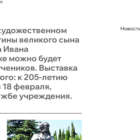
го
художественном
Новост
тины великого сына
а Ивана
же можно будет
учеников. Выставка
го: к 205-летию
 18 февраля,
ужбе учреждения.