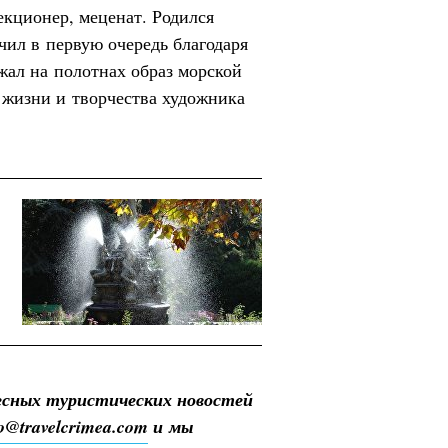
екционер, меценат. Родился
чил в первую очередь благодаря
жал на полотнах образ морской
 жизни и творчества художника
есных туристических новостей
fo@travelcrimea.com
и мы