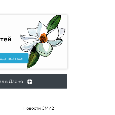
стей
одписаться
ал в Дзене
Новости СМИ2