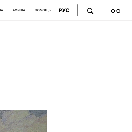
РУС
ИА
АФИША
ПОМОЩЬ