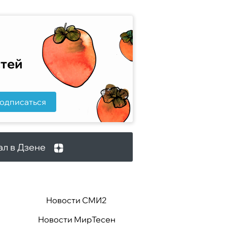
стей
одписаться
ал в Дзене
Новости СМИ2
Новости МирТесен