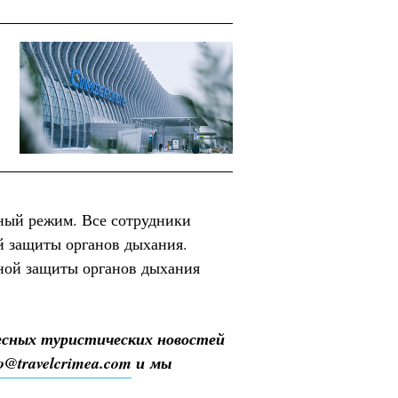
ный режим. Все сотрудники
й защиты органов дыхания.
ной защиты органов дыхания
есных туристических новостей
fo@travelcrimea.com
и мы