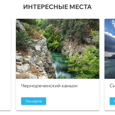
ИНТЕРЕСНЫЕ МЕСТА
Чернореченский каньон
Си
На карте