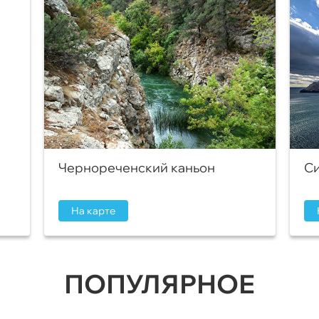
Чернореченский каньон
Си
На карте
ПОПУЛЯРНОЕ