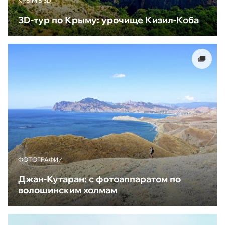
КРЫМ В 3D
3D-тур по Крыму: урочище Кизил-Коба
ФОТОГРАФИИ
Джан-Кутаран: с фотоаппаратом по
волошинским холмам