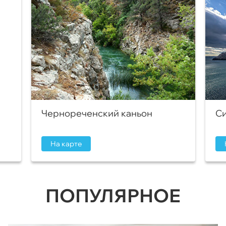
Чернореченский каньон
Си
На карте
ПОПУЛЯРНОЕ