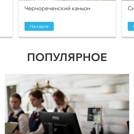
Чернореченский каньон
Си
На карте
ПОПУЛЯРНОЕ