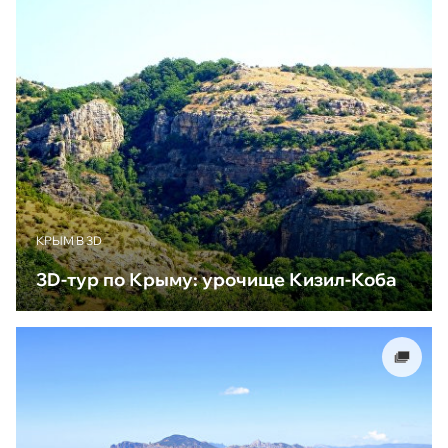
КРЫМ В 3D
3D-тур по Крыму: урочище Кизил-Коба