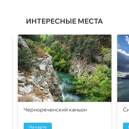
ИНТЕРЕСНЫЕ МЕСТА
Чернореченский каньон
Си
На карте