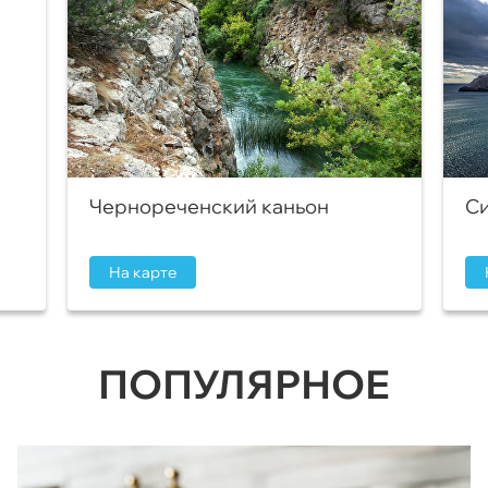
Чернореченский каньон
Си
На карте
ПОПУЛЯРНОЕ