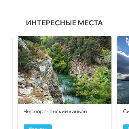
ИНТЕРЕСНЫЕ МЕСТА
Чернореченский каньон
Си
На карте