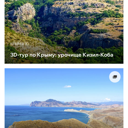
КРЫМ В 3D
3D-тур по Крыму: урочище Кизил-Коба