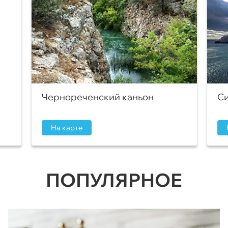
Чернореченский каньон
Си
На карте
ПОПУЛЯРНОЕ