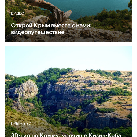
ВИДЕО
Открой Крым вместе с нами:
видеопутешествие
КРЫМ В 3D
3D-тур по Крыму: урочище Кизил-Коба