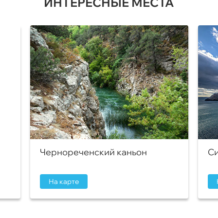
ИНТЕРЕСНЫЕ МЕСТА
Чернореченский каньон
Си
На карте