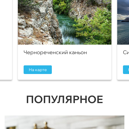
Чернореченский каньон
Си
На карте
ПОПУЛЯРНОЕ