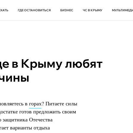
ЕХАТЬ
ГДЕ ОСТАНОВИТЬСЯ
БИЗНЕС
ЧС В КРЫМУ
МУЛЬТИМЕД
де в Крыму любят
жчины
новляетесь в
горах
? Питаете силы
 достатке готов предложить своим
 защитника Отечества
гает варианты отдыха