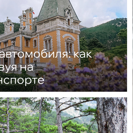
автомобиля: как
вуя на
нспорте