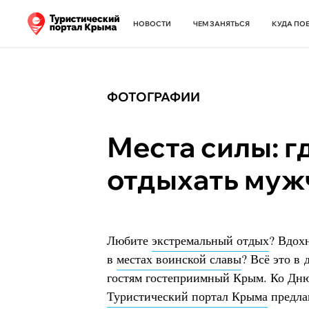
НОВОСТИ
ЧЕМ ЗАНЯТЬСЯ
КУДА ПО
ФОТОГРАФИИ
Места силы: г
отдыхать му
Любите
экстремальный отдых
? Вдох
в
местах воинской славы
? Всё это в
гостям гостеприимный Крым. Ко Дню
Туристический портал Крыма
предла