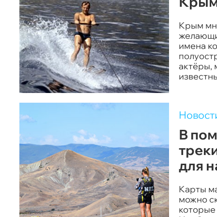
Крым
Крым мн
желающих
имена ко
полуостр
актёры, 
известны
Новост
В пом
трек
для 
Карты м
можно с
которые