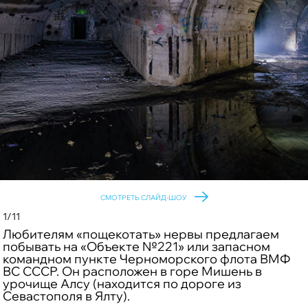
СМОТРЕТЬ СЛАЙД-ШОУ
1/11
Любителям «пощекотать» нервы предлагаем
побывать на «Объекте №221» или запасном
командном пункте Черноморского флота ВМФ
ВС СССР. Он расположен в горе Мишень в
урочище Алсу (находится по дороге из
Севастополя в Ялту).
©
©