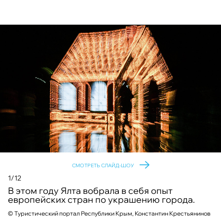
СМОТРЕТЬ СЛАЙД-ШОУ
1/12
В этом году Ялта вобрала в себя опыт
европейских стран по украшению города.
©
©
©
©
©
©
©
©
©
Туристический портал Республики Крым, Константин Крестьянинов