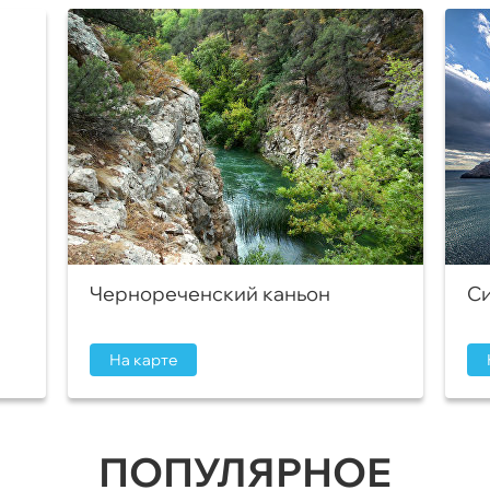
Чернореченский каньон
Си
На карте
ПОПУЛЯРНОЕ