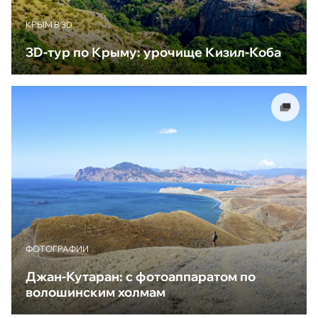
КРЫМ В 3D
3D-тур по Крыму: урочище Кизил-Коба
ФОТОГРАФИИ
Джан-Кутаран: с фотоаппаратом по
волошинским холмам