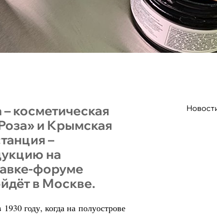
 – косметическая
Новост
Роза» и Крымская
танция –
дукцию на
авке-форуме
ойдёт в Москве.
 1930 году, когда на полуострове