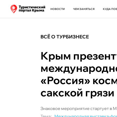
НОВОСТИ
ЧЕМ ЗАНЯТЬСЯ
КУДА ПО
ВСЁ О ТУРБИЗНЕСЕ
Крым презент
международно
«Россия» косм
сакской грязи
Знаковое мероприятие стартует в 
Тема:
Международная выставка-фо