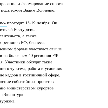
нирование и формирование спроса
– подытожил Вадим Волченко.
рым»
проходит 18-19 ноября. Он
ителей Ростуризма,
авительств, а также
х регионов РФ, бизнеса,
невном форуме участвуют свыше
в из более чем 40 регионов РФ –
я. Участники обсудят такие
ннего туризма, работа в условиях
ие кадров в гостиничной сфере,
ижение событийных проектов
ано министерством курортов
й «Экспотур»
туризма.