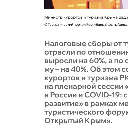
Министр курортов и туризма Крыма Вад
©
Туристический портал Республики Крым, Алек
Налоговые сборы от 
отрасли по отношению
выросли на 60%, а по
му – на 40%. Об этом
курортов и туризма Р
на пленарной сессии 
в России и COVID-19: 
развитие» в рамках 
туристического фору
Открытый Крым».