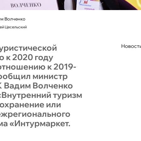
им Волченко
сей Цесельский
туристической
Новост
 к 2020 году
 отношению к 2019-
 сообщил министр
К Вадим Волченко
«Внутренний туризм
сохранение или
межрегионального
ма «Интурмаркет.