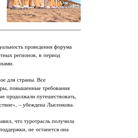
туальность проведения форума
ртных регионов, в период
янами.
ое для страны. Все
еры, повышенные требования
ие продолжали путешествовать,
ствие», – убеждена Лысенкова.
вил, что туротрасль получила
оддержки, не останется она