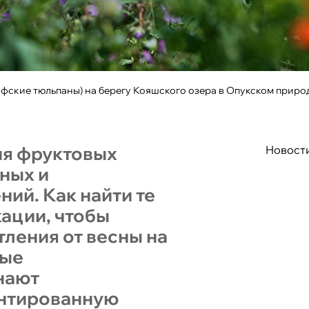
фские тюльпаны) на берегу Кояшского озера в Опукском приро
ия фруктовых
Новост
рных и
ий. Как найти те
ации, чтобы
тления от весны на
ные
нают
антированную