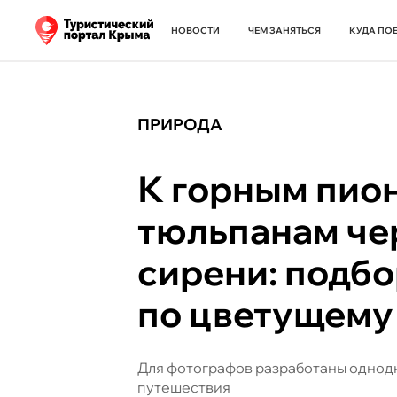
НОВОСТИ
ЧЕМ ЗАНЯТЬСЯ
КУДА ПО
ПРИРОДА
К горным пио
тюльпанам че
сирени: подб
по цветущему
Для фотографов разработаны однодн
путешествия