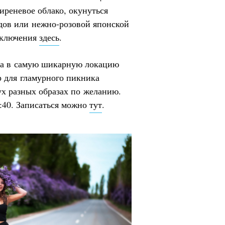
сиреневое облако, окунуться
дов или нежно-розовой японской
иключения
здесь
.
дка в самую шикарную локацию
р для гламурного пикника
ух разных образах по желанию.
8:40. Записаться можно
тут
.