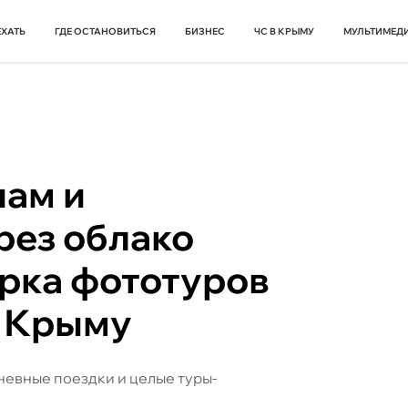
ЕХАТЬ
ГДЕ ОСТАНОВИТЬСЯ
БИЗНЕС
ЧС В КРЫМУ
МУЛЬТИМЕД
нам и
рез облако
орка фототуров
 Крыму
евные поездки и целые туры-