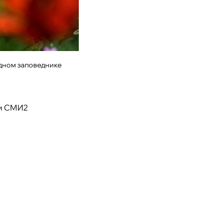
дном заповеднике
и СМИ2