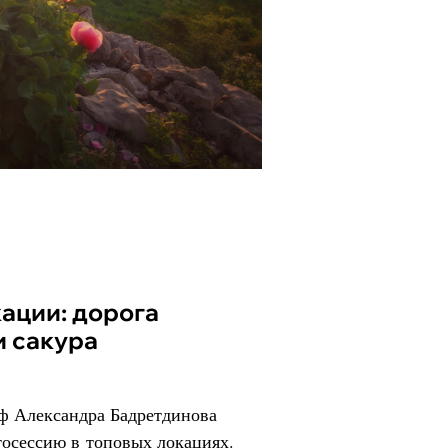
и сакура
аф Александра Бадретдинова
тосессию в топовых локациях.