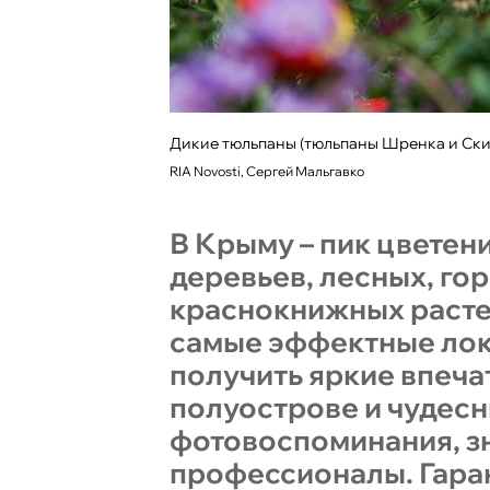
Дикие тюльпаны (тюльпаны Шренка и Ски
RIA Novosti, Сергей Мальгавко
В Крыму – пик цветен
деревьев, лесных, го
краснокнижных растен
самые эффектные лок
получить яркие впеча
полуострове и чудес
фотовоспоминания, з
профессионалы. Гар