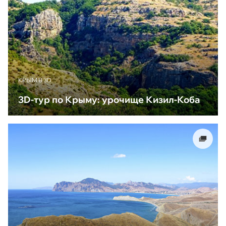
КРЫМ В 3D
3D-тур по Крыму: урочище Кизил-Коба