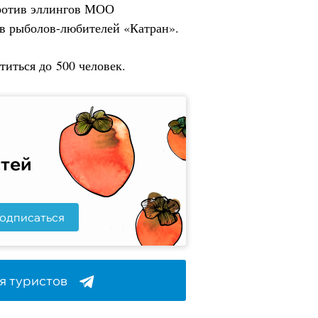
против эллингов МОО
в рыболов-любителей «Катран».
титься до 500 человек.
стей
одписаться
я туристов