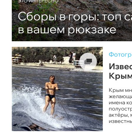
ЭТО ИНТЕРЕСНО
Сборы в горы: топ 
в вашем рюкзаке
Фотог
Извес
Крым
Крым мн
желающих
имена ко
полуостр
актёры, 
известны