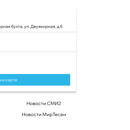
ная бухта, ул. Двуякорная, д.5
на карте
Новости СМИ2
Новости МирТесен