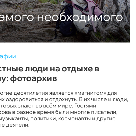
самого необходимого
рафии
тные люди на отдыхе в
у: фотоархив
огие десятилетия является «магнитом» для
 оздоровиться и отдохнуть. В их числе и люди,
торых знают во всём мире. Гостями
ова в разное время были многие писатели,
музыканты, политики, космонавты и другие
е деятели.