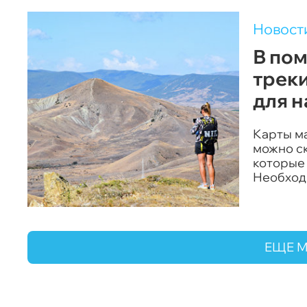
Новост
В пом
трек
для 
Карты м
можно с
которые
Необход
портале
ЕЩЕ 