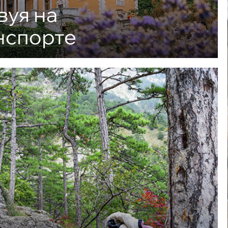
вуя на
нспорте