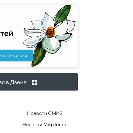
стей
одписаться
ал в Дзене
Новости СМИ2
Новости МирТесен