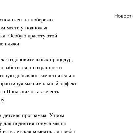
Новост
сположен на побережье
ом месте у подножья
ка. Особую красоту этой
е пляжи.
екс оздоровительных процедур,
во заботится о сохранности
оторую добывают самостоятельно
 гарантируя максимальный эффект
го Приазовья» также есть
ру.
и детская программа. Утром
у для поднятия тонуса мышц
есть детская комната, для ребят