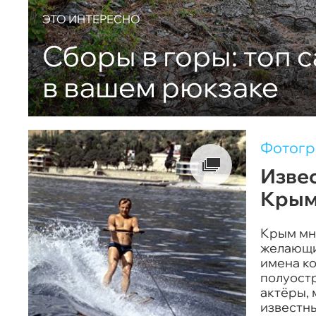
ЭТО ИНТЕРЕСНО
Сборы в горы: топ 
в вашем рюкзаке
Фотог
Извес
Крым
Крым мн
желающих
имена ко
полуостр
актёры, 
известны