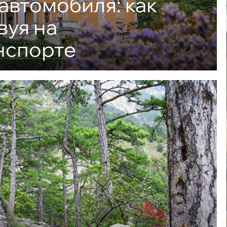
автомобиля: как
вуя на
нспорте