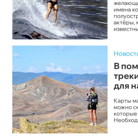
желающих
имена ко
полуостр
актёры, 
известны
Новост
В пом
трек
для 
Карты м
можно с
которые
Необход
портале