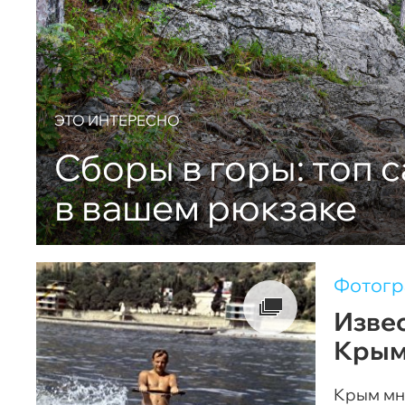
ЭТО ИНТЕРЕСНО
Сборы в горы: топ 
в вашем рюкзаке
Фотог
Извес
Крым
Крым мн