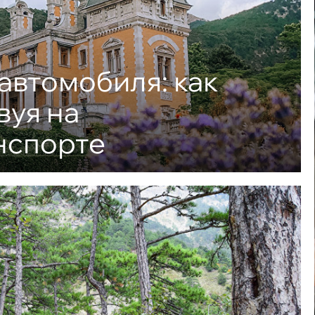
автомобиля: как
вуя на
нспорте