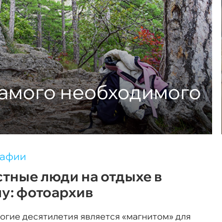
самого необходимого
рафии
тные люди на отдыхе в
у: фотоархив
огие десятилетия является «магнитом» для