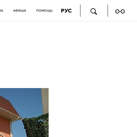
РУС
ИА
АФИША
ПОМОЩЬ