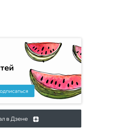
стей
одписаться
ал в Дзене