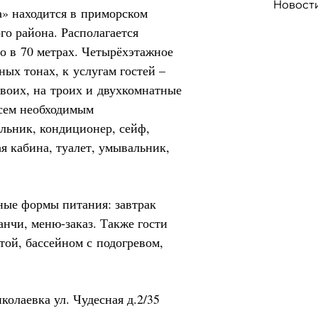
Новост
а» находится в приморском
о района. Располагается
го в 70 метрах. Четырёхэтажное
ых тонах, к услугам гостей –
воих, на троих и двухкомнатные
сем необходимым
ильник, кондиционер, сейф,
я кабина, туалет, умывальник,
ные формы питания: завтрак
анчи, меню-заказ. Также гости
той, бассейном с подогревом,
олаевка ул. Чудесная д.2/35