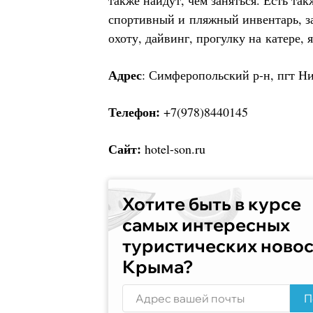
также найдут, чем заняться. Есть та
спортивный и пляжный инвентарь, з
охоту, дайвинг, прогулку на катере, 
Адрес
: Симферопольский р-н, пгт Ни
Телефон:
+7(978)8440145
Сайт:
hotel-son.ru
Хотите быть в курсе
самых интересных
туристических ново
Крыма?
П