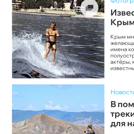
Фотог
Извес
Крым
Крым мн
желающих
имена ко
полуостр
актёры, 
известны
Новост
В пом
трек
для 