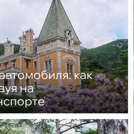
автомобиля: как
вуя на
нспорте