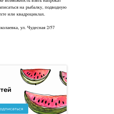
кже возможность взять напрокат
аписаться на рыбалку, подводную
яхте или квадроциклах.
колаевка, ул. Чудесная 2/57
стей
одписаться