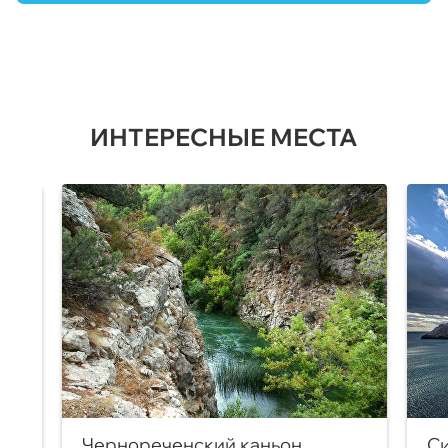
ИНТЕРЕСНЫЕ МЕСТА
Чернореченский каньон
Си