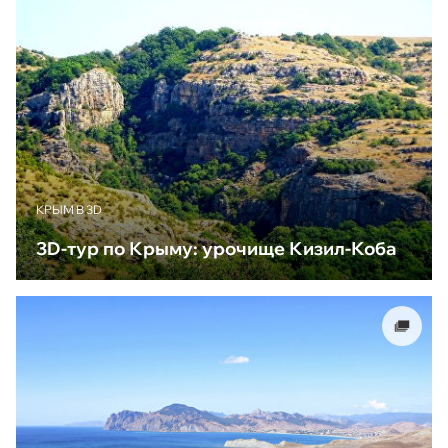
КРЫМ В 3D
3D-тур по Крыму: урочище Кизил-Коба