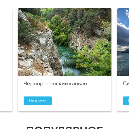
Чернореченский каньон
Си
На карте