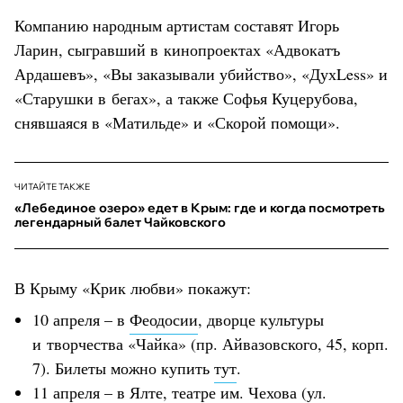
Компанию народным артистам составят Игорь
Ларин, сыгравший в кинопроектах «Адвокатъ
Ардашевъ», «Вы заказывали убийство», «ДухLess» и
«Старушки в бегах», а также Софья Куцерубова,
снявшаяся в «Матильде» и «Скорой помощи».
ЧИТАЙТЕ ТАКЖЕ
«Лебединое озеро» едет в Крым: где и когда посмотреть
легендарный балет Чайковского
В Крыму «Крик любви» покажут:
10 апреля – в
Феодосии
, дворце культуры
и творчества «Чайка» (пр. Айвазовского, 45, корп.
7). Билеты можно купить
тут
.
11 апреля – в
Ялте
,
театре им. Чехова
(ул.