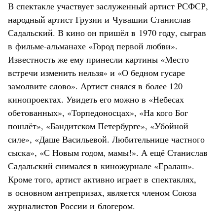
В спектакле участвует заслуженный артист РСФСР,
народный артист Грузии и Чувашии Станислав
Садальский. В кино он пришёл в 1970 году, сыграв
в фильме-альманахе «Город первой любви».
Известность же ему принесли картины «Место
встречи изменить нельзя» и «О бедном гусаре
замолвите слово». Артист снялся в более 120
кинопроектах. Увидеть его можно в «Небесах
обетованных», «Торпедоносцах», «На кого Бог
пошлёт», «Бандитском Петербурге», «Убойной
силе», «Даше Васильевой. Любительнице частного
сыска», «С Новым годом, мамы!». А ещё Станислав
Садальский снимался в киножурнале «Ералаш».
Кроме того, артист активно играет в спектаклях,
в основном антрепризах, является членом Союза
журналистов России и блогером.