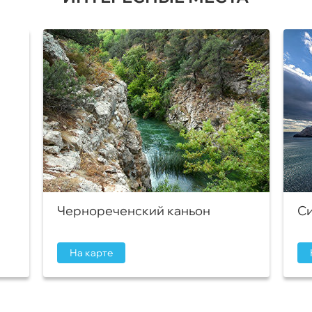
Чернореченский каньон
Си
На карте