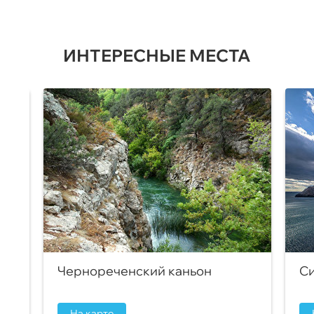
ИНТЕРЕСНЫЕ МЕСТА
Чернореченский каньон
Си
На карте