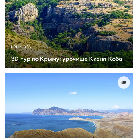
КРЫМ В 3D
3D-тур по Крыму: урочище Кизил-Коба